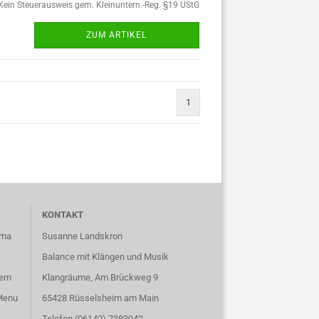
Kein Steuerausweis gem. Kleinuntern.-Reg. §19 UStG
ZUM ARTIKEL
1
KONTAKT
ema
Susanne Landskron
Balance mit Klängen und Musik
sem
Klangräume, Am Brückweg 9
 Menu
65428 Rüsselsheim am Main
Telefon (06142) 7383942