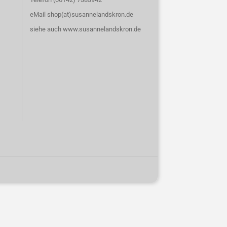
eMail shop(at)susannelandskron.de
siehe auch
www.susannelandskron.de